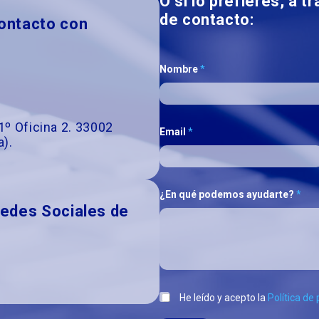
O si lo prefieres, a 
de contacto:
ontacto con
Nombre
*
1º Oficina 2. 33002
Email
*
a).
¿En qué podemos ayudarte?
*
Redes Sociales de
He leído y acepto la
Política de 