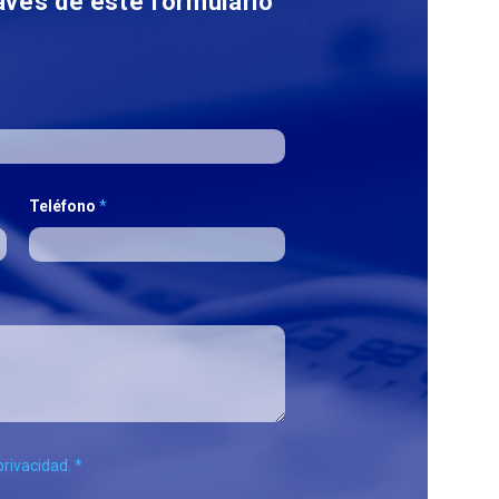
través de este formulario
Teléfono
*
privacidad.
*